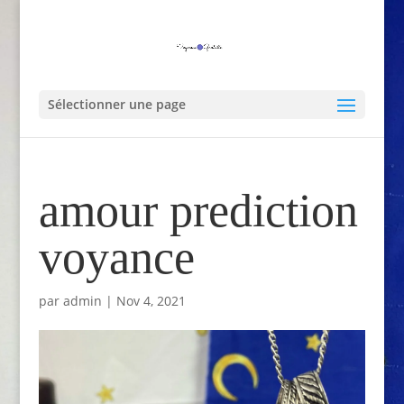
Sélectionner une page
amour prediction
voyance
par
admin
|
Nov 4, 2021