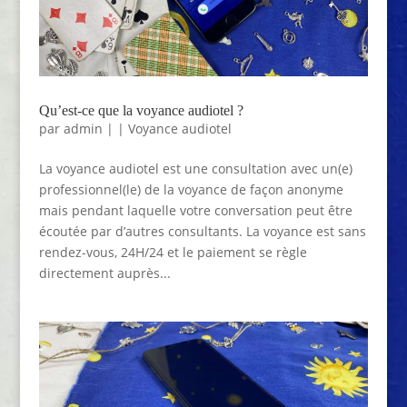
Qu’est-ce que la voyance audiotel ?
par
admin
|
|
Voyance audiotel
La voyance audiotel est une consultation avec un(e)
professionnel(le) de la voyance de façon anonyme
mais pendant laquelle votre conversation peut être
écoutée par d’autres consultants. La voyance est sans
rendez-vous, 24H/24 et le paiement se règle
directement auprès...