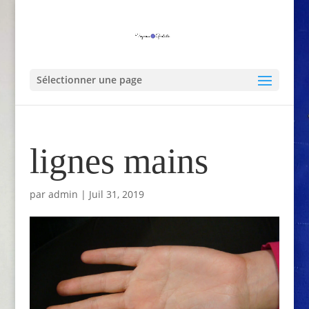
Sélectionner une page
lignes mains
par
admin
|
Juil 31, 2019