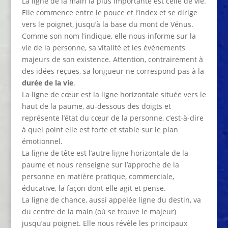
La ligne de la main la plus importante est celle de vie.
Elle commence entre le pouce et l’index et se dirige
vers le poignet, jusqu’à la base du mont de Vénus.
Comme son nom l’indique, elle nous informe sur la
vie de la personne, sa vitalité et les événements
majeurs de son existence. Attention, contrairement à
des idées reçues, sa longueur ne correspond pas à la
durée de la vie
.
La ligne de cœur est la ligne horizontale située vers le
haut de la paume, au-dessous des doigts et
représente l’état du cœur de la personne, c’est-à-dire
à quel point elle est forte et stable sur le plan
émotionnel.
La ligne de tête est l’autre ligne horizontale de la
paume et nous renseigne sur l’approche de la
personne en matière pratique, commerciale,
éducative, la façon dont elle agit et pense.
La ligne de chance, aussi appelée ligne du destin, va
du centre de la main (où se trouve le majeur)
jusqu’au poignet. Elle nous révèle les principaux