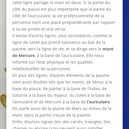
cette ligne partage la main en deux. Si la partie du
côté du pouce est plus importante que la partie du
côté de l’auriculaire, la vie professionnelle de la
personne tient une place prépondérante par rapport
à sa vie privée et vice versa.
Il existe d’autres lignes, plus secondaires, comme la
ligne de santé qui prend naissance au bas de la
paume, vers la ligne de vie, et se dirige vers le
mont
de Mercure
, à la base de l’auriculaire. Elle nous
informe sur l’état physique et les qualités
intellectuelles de la personne.
En plus des lignes, d’autres éléments de la paume
sont aussi étudiés tels que les monts, de Vénus à la
base du pouce, de Jupiter à la base de l’index, de
Saturne à la base du majeur, du Soleil à la base de
l’annulaire et de Mercure à la base de
l’auriculaire
.
On parle aussi de la plaine de Mars au milieu de la
main, dans la partie creuse de la paume.
Enfin, d’autres signes tels des carrés, triangles, îles,
chaines ou encore croix peuvent aussi signifier