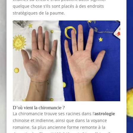
quelque chose s’ils sont placés à des endroits
stratégiques de la paume.
D’où vient la chiromancie ?
La chiromancie trouve ses racines dans l’
astrologie
chinoise et indienne, ainsi que dans la voyance
romaine. Sa plus ancienne forme remonte à la