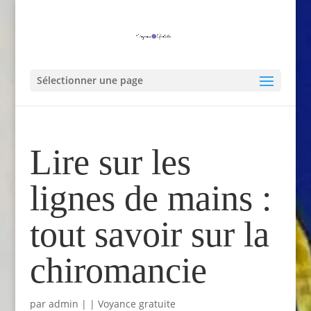
Sélectionner une page
Lire sur les
lignes de mains :
tout savoir sur la
chiromancie
par
admin
|
|
Voyance gratuite