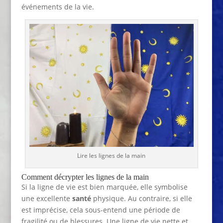
événements de la vie.
Lire les lignes de la main
Comment décrypter les lignes de la main
Si la ligne de vie est bien marquée, elle symbolise
une excellente
santé
physique. Au contraire, si elle
est imprécise, cela sous-entend une période de
fragilité ou de blessures. Une ligne de vie nette et